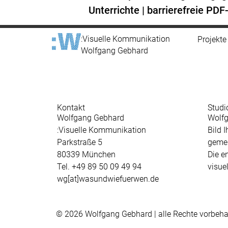
Unterrichte
|
barrierefreie PD
:Visuelle Kommunikation
Projekte
Wolfgang Gebhard
Kontakt
Studi
Wolfgang Gebhard
Wolfg
:Visuelle Kommunikation
Bild 
Parkstraße 5
gemei
80339 München
Die e
Tel. +49 89 50 09 49 94
visuel
wg[at]wasundwiefuerwen.de
© 2026 Wolfgang Gebhard | alle Rechte vorbeha