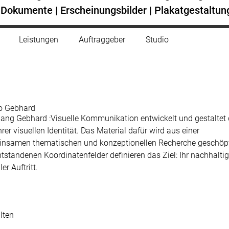
F-Dokumente
|
Erscheinungsbilder
|
Plakatgestaltun
Leistungen
Auftraggeber
Studio
o Gebhard
ang Gebhard :Visuelle Kommunikation entwickelt und gestaltet
Ihrer visuellen Identität. Das Material dafür wird aus einer
nsamen thematischen und konzeptionellen Recherche geschöpf
ntstandenen Koordinatenfelder definieren das Ziel: Ihr nachhaltig
ler Auftritt.
lten